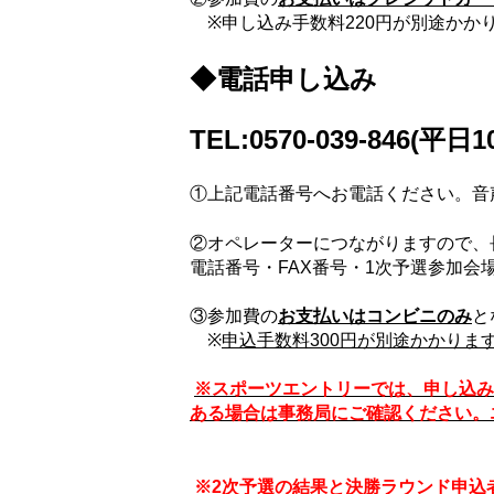
※申し込み手数料220円が別途かか
◆電話申し込み
TEL:0570-039-846(平日1
①
上記電話番号へお電話ください。
音
②
オペレーターにつながりますので、
電話番号・
FAX
番号・
1
次予選参加会
③
参加費の
お支払いはコンビニのみ
と
※
申込手数料
300
円が別途かかりま
※スポーツエントリーでは、申し込み
ある場合は事務局にご確認ください。
※2次予選の結果と決勝ラウンド申込