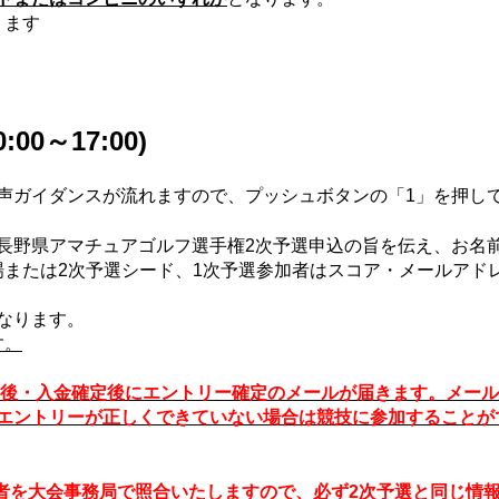
ります
0:00～17:00)
声ガイダンスが流れますので、プッシュボタンの「
1
」を押し
長野県アマチュアゴルフ選手権
2
次予選
申込の旨を伝え、お名
場または
2
次予選シード、
1
次予選
参加者はスコア・メールアド
なります。
す。
後・入金確定後にエントリー確定のメールが届きます。メール
エントリーが正しくできていない場合は競技に参加することが
者を大会事務局で照合いたしますので、必ず2次予選と同じ情