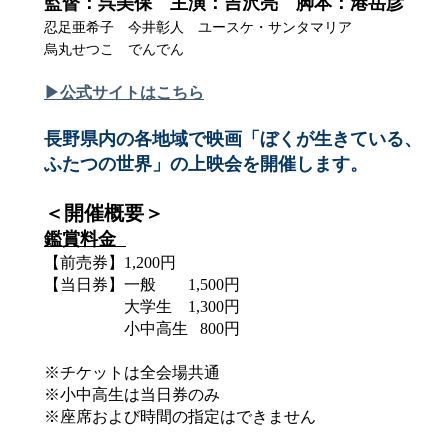
監督：呉美保 主演：吉沢亮 脚本：港岳彦
忍足亜希子 今井彰人 ユースケ・サンタマリア
烏丸せつこ でんでん
▶公式サイトはこちら
長野県内の各地域で映画「ぼくが生きている、
ふたつの世界」の上映会を開催します。
＜開催概要＞
鑑賞料金
【前売券】1,200円
【当日券】一般 1,500円
大学生 1,300円
小中高生 800円
※チケットは全会場共通
※小中高生は当日券のみ
※座席および時間の指定はできません