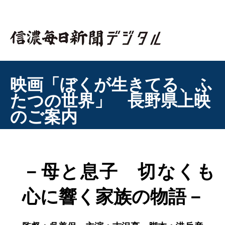
映画「ぼくが生きてる、ふ
たつの世界」 長野県上映
のご案内
－母と息子 切なくも
心に響く家族の物語－